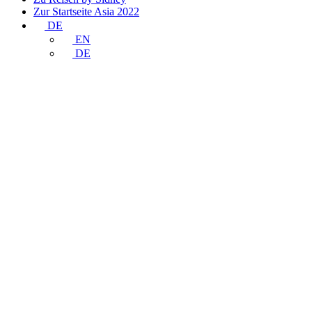
Zur Startseite Asia 2022
DE
EN
DE
Thailand
(BKK)
Einreise-
Restriktionen
06/01/2022