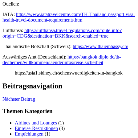
Quellen:
IATA:
https://www.iatatravelcentre.com/TH-Thailand-passport-visa-
health-travel-document-requirements.htm
Lufthansa:
https://lufthansa.travel-regulations.com/route-info?
origin=CDG&destination=BKK&search-enabled=true
Thailändische Botschaft (Schweiz):
https://www.thaiembassy.ch/
Auswärtiges Amt (Deutschland):
https://bangkok.diplo.de/th-
de/themen/willkommen/laenderinfos/reise-sicherheit
https://asia1.sidney.ch/sehenswuerdigkeiten-in-bangkok
Beitragsnavigation
Nächster Beitrag
Themen Kategorien
Airlines und Lounges
(1)
Einreise-Restriktionen
(3)
Empfehlungen
(1)